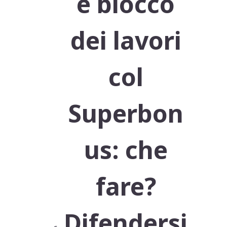
e blocco
dei lavori
col
Superbon
us: che
fare?
Difendersi