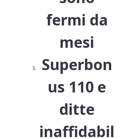
fermi da
mesi
Superbon
us 110 e
ditte
inaffidabil