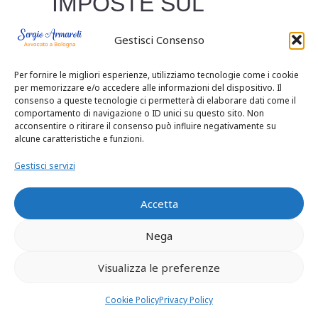
IMPOSTE SUL
REDDITO E PER
Gestisci Consenso
PREVENIRE LE
Per fornire le migliori esperienze, utilizziamo tecnologie come i cookie
per memorizzare e/o accedere alle informazioni del dispositivo. Il
FRODI O LE
consenso a queste tecnologie ci permetterà di elaborare dati come il
comportamento di navigazione o ID unici su questo sito. Non
acconsentire o ritirare il consenso può influire negativamente su
EVASIONI FISCALI,
alcune caratteristiche e funzioni.
Gestisci servizi
CON
PROTOCOLLO E
Accetta
Nega
VERBALE
Visualizza le preferenze
D’INTESA, FATTA A
Cookie Policy
Privacy Policy
WASHINGTON IL 25