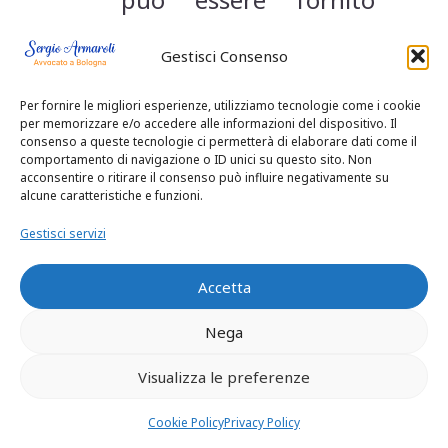
dalla parte civile, non
Gestisci Consenso
può essere
semplicisticamente ed
Per fornire le migliori esperienze, utilizziamo tecnologie come i cookie
per memorizzare e/o accedere alle informazioni del dispositivo. Il
immotivatamente
consenso a queste tecnologie ci permetterà di elaborare dati come il
comportamento di navigazione o ID unici su questo sito. Non
disconosciuta.
acconsentire o ritirare il consenso può influire negativamente su
alcune caratteristiche e funzioni.
Alla pronuncia di
Gestisci servizi
rigetto consegue, ex
art. 616 c.p.p., la
Accetta
condanna del
Nega
ricorrente al
Visualizza le preferenze
pagamento delle
Cookie Policy
Privacy Policy
spese processuali.