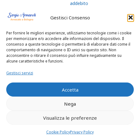
addebito
separazione
tradimento
Gestisci Consenso
conseguenze
separazione per
Per fornire le migliori esperienze, utilizziamo tecnologie come i cookie
tradimento chat
per memorizzare e/o accedere alle informazioni del dispositivo. Il
Bologna
consenso a queste tecnologie ci permetterà di elaborare dati come il
separazione per
comportamento di navigazione o ID unici su questo sito. Non
colpa tradimento
acconsentire o ritirare il consenso può influire negativamente su
separazione
alcune caratteristiche e funzioni.
consensuale con
tradimento
Gestisci servizi
separazione per
colpa tradimento
Accetta
affidamento figli
superare una
separazione con
Nega
tradimento
3 Gennaio 2019
Visualizza le preferenze
In "Senza categoria"
Cookie Policy
Privacy Policy
Separazione per
tradimento Bologna