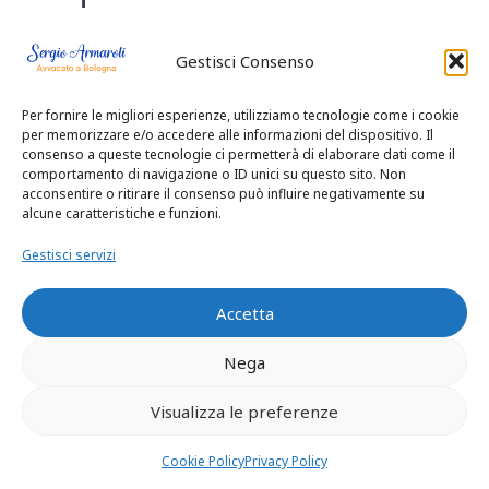
sua vita, come il
Gestisci Consenso
collocamento
Per fornire le migliori esperienze, utilizziamo tecnologie come i cookie
extrafamiliare. La
per memorizzare e/o accedere alle informazioni del dispositivo. Il
consenso a queste tecnologie ci permetterà di elaborare dati come il
comportamento di navigazione o ID unici su questo sito. Non
Corte ha sottolineato
acconsentire o ritirare il consenso può influire negativamente su
alcune caratteristiche e funzioni.
che l’ascolto del
Gestisci servizi
minore è un diritto
Accetta
sancito dall’art. 315
Nega
bis c.c., e non può
Visualizza le preferenze
essere sostituito da
Cookie Policy
Privacy Policy