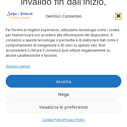
invalido fin dall’inizio,
come nel caso di
Gestisci Consenso
bigamia o
Per fornire le migliori esperienze, utilizziamo tecnologie come i cookie
per memorizzare e/o accedere alle informazioni del dispositivo. Il
costrizione.
consenso a queste tecnologie ci permetterà di elaborare dati come il
comportamento di navigazione o ID unici su questo sito. Non
acconsentire o ritirare il consenso può influire negativamente su
L’annullamento
alcune caratteristiche e funzioni.
Gestisci servizi
dichiara che il
matrimonio non è
Accetta
Nega
mai esistito
Visualizza le preferenze
legalmente.
Cookie Policy
Privacy Policy
Conclusioni