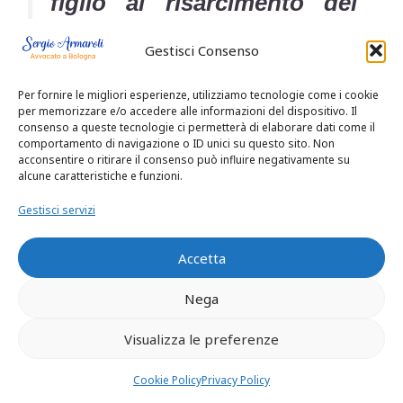
figlio al risarcimento dei
danni patrimoniali e non
Gestisci Consenso
patrimoniali è costituito
Per fornire le migliori esperienze, utilizziamo tecnologie come i cookie
dalla consapevolezza del
per memorizzare e/o accedere alle informazioni del dispositivo. Il
consenso a queste tecnologie ci permetterà di elaborare dati come il
concepimento, che non si
comportamento di navigazione o ID unici su questo sito. Non
acconsentire o ritirare il consenso può influire negativamente su
identifica con la certezza
alcune caratteristiche e funzioni.
assoluta derivante
Gestisci servizi
esclusivamente dalla prova
Accetta
ematologica, ma si
compone di una serie di
Nega
indizi univoci, quali, nella
Visualizza le preferenze
specie, la indiscussa
Cookie Policy
Privacy Policy
consumazione di rapporti