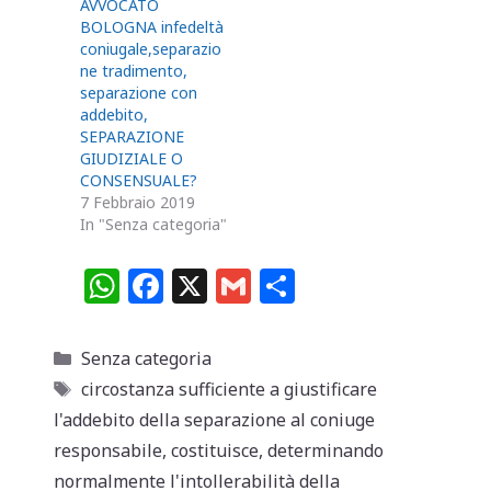
AVVOCATO
BOLOGNA infedeltà
coniugale,separazio
ne tradimento,
separazione con
addebito,
SEPARAZIONE
GIUDIZIALE O
CONSENSUALE?
7 Febbraio 2019
In "Senza categoria"
W
F
X
G
C
h
a
m
o
at
c
ai
n
Categorie
Senza categoria
s
e
l
di
Tag
circostanza sufficiente a giustificare
A
b
vi
l'addebito della separazione al coniuge
p
o
di
responsabile
,
costituisce
,
determinando
normalmente l'intollerabilità della