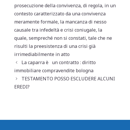
p
o
prosecuzione della convivenza
,
di regola
,
in un
k
contesto caratterizzato da una convivenza
meramente formale
,
la mancanza di nesso
causale tra infedeltà e crisi coniugale
,
la
quale
,
sempreché non si constati
,
tale che ne
risulti la preesistenza di una crisi già
irrimediabilmente in atto
La caparra è un contratto : diritto
immobiliare compravendite bologna
TESTAMENTO POSSO ESCLUDERE ALCUNI
EREDI?