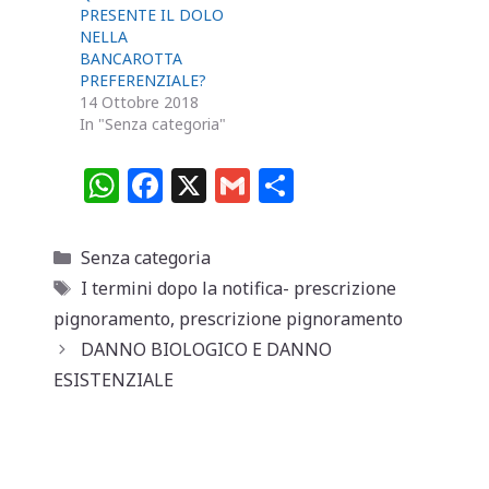
PRESENTE IL DOLO
NELLA
BANCAROTTA
PREFERENZIALE?
14 Ottobre 2018
In "Senza categoria"
W
F
X
G
C
h
a
m
o
at
c
ai
n
Categorie
Senza categoria
s
e
l
di
Tag
I termini dopo la notifica- prescrizione
A
b
vi
pignoramento
,
prescrizione pignoramento
p
o
di
DANNO BIOLOGICO E DANNO
ESISTENZIALE
p
o
k