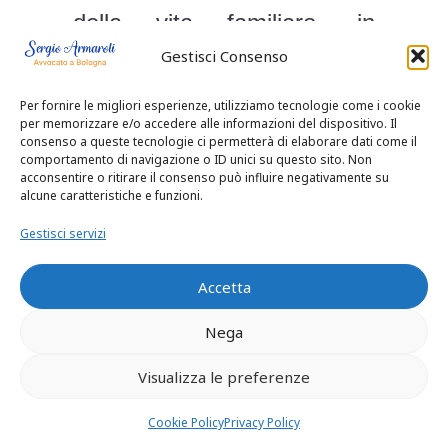
della vita familiare, in
particolare tenendo conto
Gestisci Consenso
delle aspettative
Per fornire le migliori esperienze, utilizziamo tecnologie come i cookie
per memorizzare e/o accedere alle informazioni del dispositivo. Il
professionali sacrificate”;
consenso a queste tecnologie ci permetterà di elaborare dati come il
comportamento di navigazione o ID unici su questo sito. Non
3) “la funzione equilibratrice
acconsentire o ritirare il consenso può influire negativamente su
alcune caratteristiche e funzioni.
del reddito degli ex coniugi,
Gestisci servizi
anch’essa assegnata dal
legislatore all’assegno
Accetta
divorzile, non è finalizzata
Nega
alla ricostituzione del tenore
Visualizza le preferenze
di vita endoconiugale, ma al
riconoscimento del ruolo e
Cookie Policy
Privacy Policy