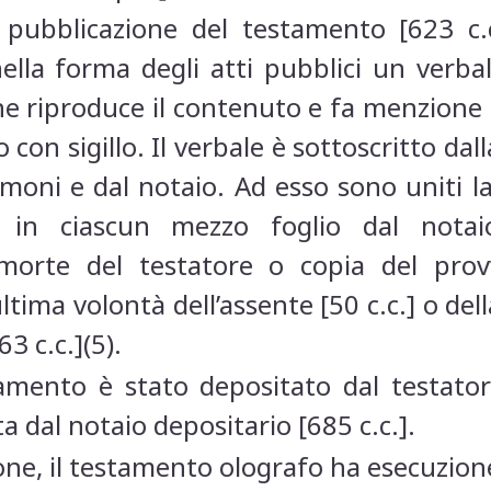
a pubblicazione del testamento [623 c.
ella forma degli atti pubblici un verbal
e riproduce il contenuto e fa menzione 
 con sigillo. Il verbale è sottoscritto da
moni e dal notaio. Ad esso sono uniti la 
a in ciascun mezzo foglio dal notai
di morte del testatore o copia del pr
 ultima volontà dell’assente [50 c.c.] o de
3 c.c.](5).
tamento è stato depositato dal testato
a dal notaio depositario [685 c.c.].
ne, il testamento olografo ha esecuzione(