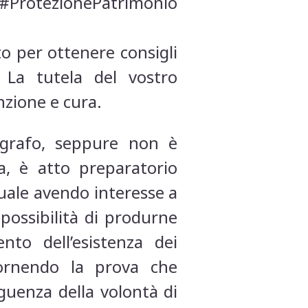
ProtezionePatrimonio
to per ottenere consigli
. La tutela del vostro
zione e cura.
ografo, seppure non è
ia, è atto preparatorio
quale avendo interesse a
mpossibilità di produrne
to dell’esistenza dei
fornendo la prova che
guenza della volontà di