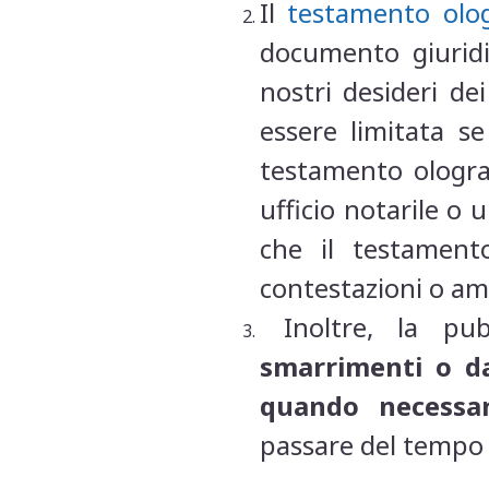
Il
testamento olo
documento giurid
nostri desideri de
essere limitata s
testamento ologra
ufficio notarile o
che il testamento
contestazioni o am
Inoltre, la pub
smarrimenti o da
quando necessar
passare del tempo e