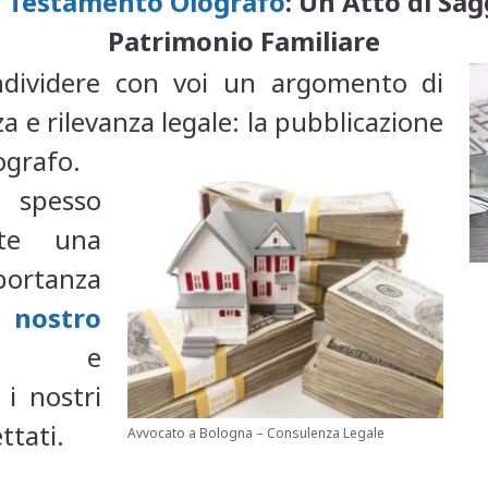
l
Testamento Olografo
: Un Atto di Sag
Patrimonio Familiare
ndividere con voi un argomento di
 e rilevanza legale: la pubblicazione
ografo.
spesso
este una
portanza
l
nostro
e
 i nostri
ttati.
Avvocato a Bologna – Consulenza Legale