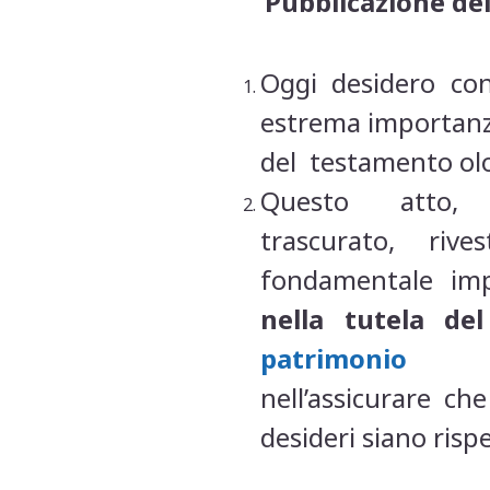
Pubblicazione de
Oggi desidero co
estrema importanza
del testamento ol
Questo atto, 
trascurato, riv
fondamentale im
nella tutela de
patrimonio
nell’assicurare che
desideri siano rispe