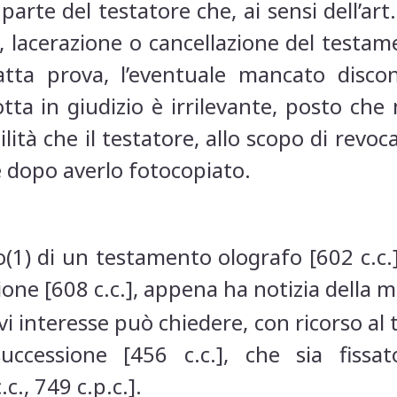
 parte del testatore che, ai sensi dell’art
e, lacerazione o cancellazione del testa
fatta prova, l’eventuale mancato disco
dotta in giudizio è irrilevante, posto c
ilità che il testatore, allo scopo di revo
le dopo averlo fotocopiato.
(1) di un testamento olografo [602 c.c.
one [608 c.c.], appena ha notizia della m
i interesse può chiedere, con ricorso al t
uccessione [456 c.c.], che sia fiss
c., 749 c.p.c.].