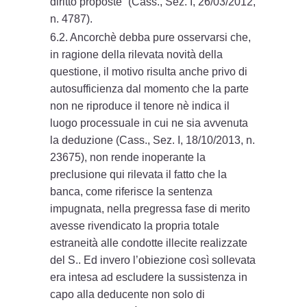
diritto proposte” (Cass., Sez. I, 26/03/2012,
n. 4787).
6.2. Ancorchè debba pure osservarsi che,
in ragione della rilevata novità della
questione, il motivo risulta anche privo di
autosufficienza dal momento che la parte
non ne riproduce il tenore nè indica il
luogo processuale in cui ne sia avvenuta
la deduzione (Cass., Sez. I, 18/10/2013, n.
23675), non rende inoperante la
preclusione qui rilevata il fatto che la
banca, come riferisce la sentenza
impugnata, nella pregressa fase di merito
avesse rivendicato la propria totale
estraneità alle condotte illecite realizzate
del S.. Ed invero l’obiezione così sollevata
era intesa ad escludere la sussistenza in
capo alla deducente non solo di