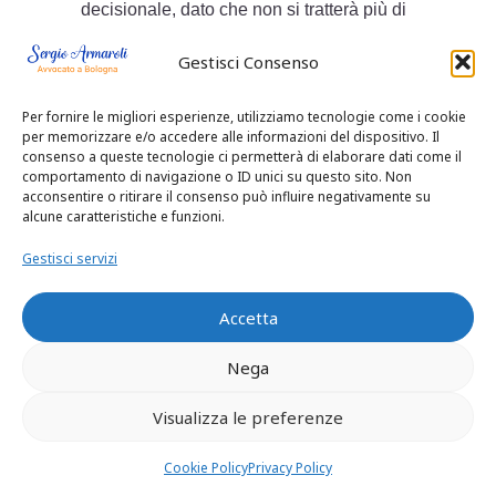
decisionale, dato che non si tratterà più di
stabilire se il S. abbia agito all’insaputa
Gestisci Consenso
del suo preponente, tanto che, in disparte
dalla sua sostenibilità in diritto, si possa
Per fornire le migliori esperienze, utilizziamo tecnologie come i cookie
poi sostenere che ogni conseguenza
per memorizzare e/o accedere alle informazioni del dispositivo. Il
illecita debba ricadere sul medesimo e
consenso a queste tecnologie ci permetterà di elaborare dati come il
non sulla banca estranea al suo operato;
comportamento di navigazione o ID unici su questo sito. Non
acconsentire o ritirare il consenso può influire negativamente su
ma si tratterà, in tutt’altra cornice, che non
alcune caratteristiche e funzioni.
nega che la banca debba rispondere per
culpa in vigilando dell’operato del proprio
Gestisci servizi
collaboratore, di indagare se, rispetto agli
illeciti perpetrati dal S. in danno dei propri
Accetta
clienti e, segnatamente, del G., la condotta
Nega
omissiva della banca costituisca un
antecedente causale in difetto del quale
Visualizza le preferenze
l’evento lesivo non si sarebbe realizzato.
E dunque evidente, per gli effetti preclusivi
Cookie Policy
Privacy Policy
che ne derivano alla sua disamina in