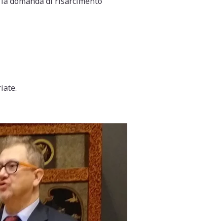
 la domanda di risarcimento
iate.