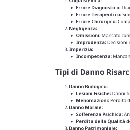
Colpa Medica:
Errore Diagnostico:
Diag
Errore Terapeutico:
Som
Errore Chirurgico:
Compli
Negligenza:
Omissioni:
Mancato compi
Imprudenza:
Decisioni 
Imperizia:
Incompetenza:
Mancanz
Tipi di Danno Risarci
Danno Biologico:
Lesioni Fisiche:
Danni fi
Menomazioni:
Perdita di
Danno Morale:
Sofferenza Psichica:
Ans
Perdita della Qualità de
Danno Patrimoniale: