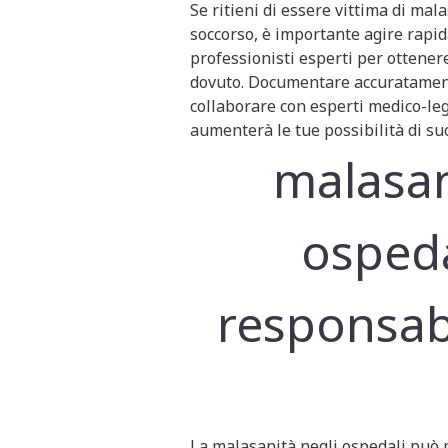
Se ritieni di essere vittima di mal
soccorso, è importante agire rapi
professionisti esperti per ottenere
dovuto. Documentare accuratament
collaborare con esperti medico-lega
aumenterà le tue possibilità di su
malasan
ospeda
responsabi
La malasanità negli ospedali può p