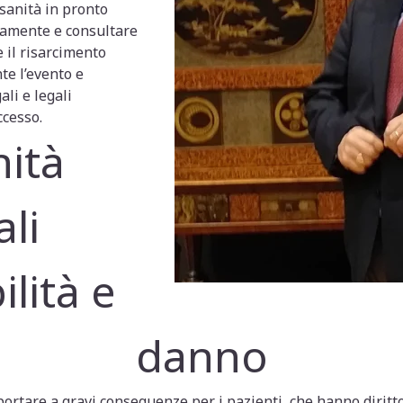
asanità in pronto
damente e consultare
 il risarcimento
e l’evento e
li e legali
ccesso.
ità
li
lità e
danno
ortare a gravi conseguenze per i pazienti, che hanno diritt