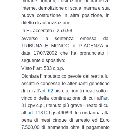
murarie portan
ti, costruzione di tramezze
interne, demolizione di scala interna e sua
nuova costruzione in altra posizione, in
difetto di autorizzazione.
In Pi. accertato il 25.6.98
avverso la sentenza emessa dal
TRIBUNALE MONOC. di PIACENZA in
data 17/07/2002 che ha pronunciato il
seguente dispositivo:
Visto l’ art. 533 c.p.p.
Dichiara l’imputato colpevole dei reati a lui
ascritti e concesse le attenuanti genetiche
di cui all’
art. 62
bis c.p. riuniti i reati sotto il
vincolo della continuazione di cui all’
art.
81
cpv c.p., ritenuto più grave il reato di cui
all’
art. 118
D.Lgs 490/99, lo condanna alla
pena di mesi cinque di arresto ed Euro
7.500,00 di ammenda oltre il pagamento