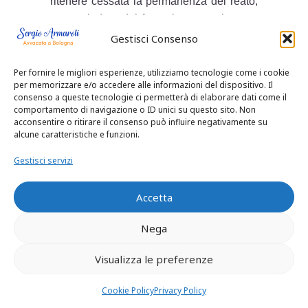
ritenere cessata la permanenza del reato,
a prescindere dal fatto che esso sia stato
oggetto o meno di una specifica denunzia
Gestisci Consenso
da parte dell’autorità comunale. Ne
consegue che la permanenza della
Per fornire le migliori esperienze, utilizziamo tecnologie come i cookie
per memorizzare e/o accedere alle informazioni del dispositivo. Il
contravvenzione edilizia è andata oltre
consenso a queste tecnologie ci permetterà di elaborare dati come il
ordine di sospensione e che la
comportamento di navigazione o ID unici su questo sito. Non
prescrizione per entrambe le
acconsentire o ritirare il consenso può influire negativamente su
alcune caratteristiche e funzioni.
contravvenzione debba decorrere dalla
data della sentenza di primo grado.
Gestisci servizi
– Quanto ai rilievi relativi alle parti civili
osserva la Corte che nei compiti
Accetta
dell’amministrazione comunale vi è
pacificamente anche quello di assicurare
Nega
la conservazione e la salvaguardia del
Visualizza le preferenze
patrimonio storico della città nel quale si
riconosce la stessa identità cittadina,
Cookie Policy
Privacy Policy
sicché nessun pregio possono avere le