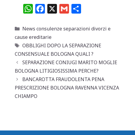
W
F
X
G
C
h
a
m
o
at
c
ai
n
Categorie
News consulenze separazioni divorzi e
s
e
l
di
cause ereditarie
A
b
vi
Tag
OBBLIGHI DOPO LA SEPARAZIONE
p
o
di
CONSENSUALE BOLOGNA QUALI ?
SEPARAZIONE CONIUGI MARITO MOGLIE
p
o
BOLOGNA LITIGIOSISSIMA PERCHE?
k
BANCAROTTA FRAUDOLENTA PENA
PRESCRIZIONE BOLOGNA RAVENNA VICENZA
CHIAMPO