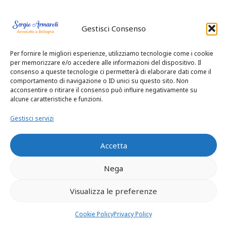
all’impianto di VAD
Gestisci Consenso
intracorporeo/trapi
Per fornire le migliori esperienze, utilizziamo tecnologie come i cookie
anto cardiaco il
per memorizzare e/o accedere alle informazioni del dispositivo. Il
consenso a queste tecnologie ci permetterà di elaborare dati come il
comportamento di navigazione o ID unici su questo sito. Non
caso clinico
acconsentire o ritirare il consenso può influire negativamente su
alcune caratteristiche e funzioni.
necessitava per
Gestisci servizi
complessità
Accetta
intrinseca del
Nega
tempestivo
Visualizza le preferenze
coinvolgimento del
Cookie Policy
Privacy Policy