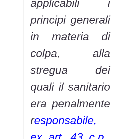
applicabili i
principi generali
in materia di
colpa, alla
stregua dei
quali il sanitario
era penalmente
r
esponsabile,
ex art. 43 c.p.,