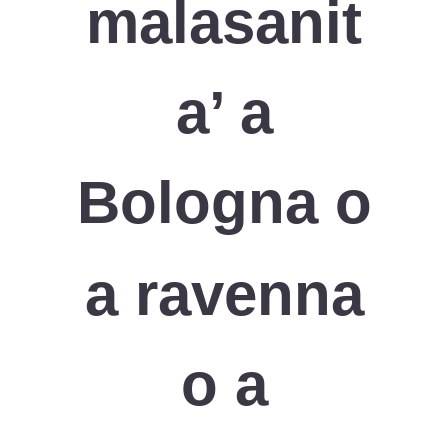
malasanit
a’ a
Bologna o
a ravenna
o a