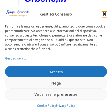
questa
Gestisci Consenso
prospettiva, va
Per fornire le migliori esperienze, utilizziamo tecnologie come i cookie
per memorizzare e/o accedere alle informazioni del dispositivo. Il
consenso a queste tecnologie ci permetterà di elaborare dati come il
rilevato come
comportamento di navigazione o ID unici su questo sito. Non
acconsentire o ritirare il consenso può influire negativamente su
alcune caratteristiche e funzioni.
il tenore
Gestisci servizi
testuale
Accetta
dell’art. 590
Nega
sexies,
Visualizza le preferenze
introdotto
Cookie Policy
Privacy Policy