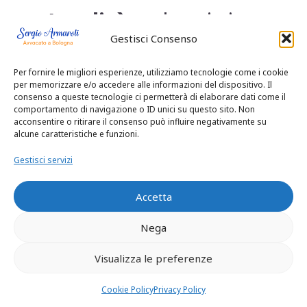
un’eredità
e che ci siano
Gestisci Consenso
beni o denaro da
Per fornire le migliori esperienze, utilizziamo tecnologie come i cookie
dividere. Le opzioni per
per memorizzare e/o accedere alle informazioni del dispositivo. Il
consenso a queste tecnologie ci permetterà di elaborare dati come il
comportamento di navigazione o ID unici su questo sito. Non
scoprirlo sono:
acconsentire o ritirare il consenso può influire negativamente su
alcune caratteristiche e funzioni.
Avviso ufficiale
: Negli
Gestisci servizi
USA, gli eredi
Accetta
vengono contattati
Nega
tramite un avviso
Visualizza le preferenze
pubblico o da un
Cookie Policy
Privacy Policy