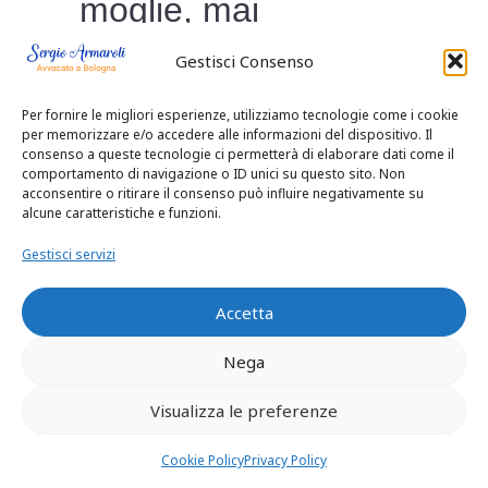
moglie, mai
comprovato.
Gestisci Consenso
L’onere della prova
Per fornire le migliori esperienze, utilizziamo tecnologie come i cookie
per memorizzare e/o accedere alle informazioni del dispositivo. Il
consenso a queste tecnologie ci permetterà di elaborare dati come il
dell’inosservanza
comportamento di navigazione o ID unici su questo sito. Non
acconsentire o ritirare il consenso può influire negativamente su
dell’obbligo di fedeltà
alcune caratteristiche e funzioni.
Gestisci servizi
al fine dell’addebito
Accetta
Il ricorrente aveva
Nega
sostenuto una linea
Visualizza le preferenze
difensiva
Cookie Policy
Privacy Policy
autoproclamandosi