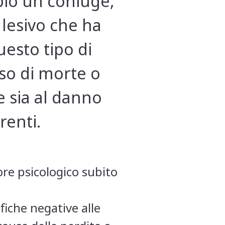
mpio un coniuge,
 lesivo che ha
esto tipo di
aso di morte o
e sia al danno
renti.
lore psicologico subito
fiche negative alle