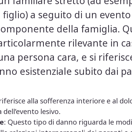
 un familiare stretto (ad ese
figlio) a seguito di un evento
 componente della famiglia. Qu
articolarmente rilevante in c
una persona cara, e si riferisc
no esistenziale subito dai pa
 riferisce alla sofferenza interiore e al do
 dell’evento lesivo.
le
: Questo tipo di danno riguarda le modi