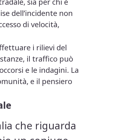
radale, sia per chi è
cise dell’incidente non
esso di velocità,
ettuare i rilievi del
stanze, il traffico può
corsi e le indagini. La
munità, e il pensiero
ale
alia che riguarda