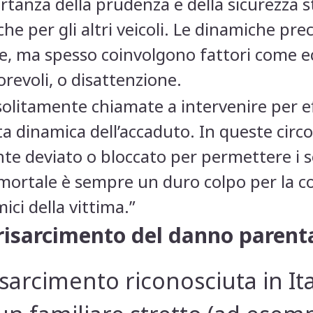
tanza della prudenza e della sicurezza st
he per gli altri veicoli. Le dinamiche pre
 ma spesso coinvolgono fattori come ecc
orevoli, o disattenzione.
solitamente chiamate a intervenire per eff
tta dinamica dell’accaduto. In queste circo
 deviato o bloccato per permettere i soc
 mortale è sempre un duro colpo per la co
mici della vittima.”
 risarcimento del danno parent
sarcimento riconosciuta in It