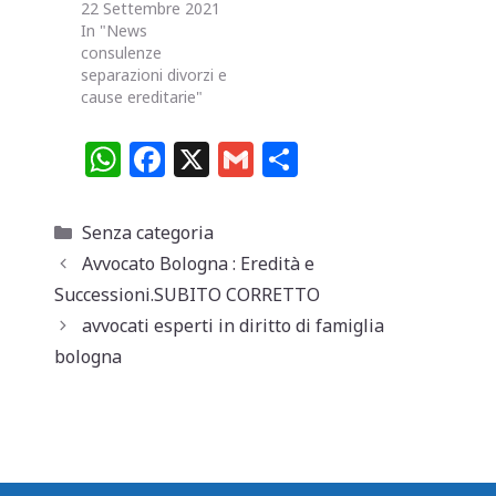
22 Settembre 2021
In "News
consulenze
separazioni divorzi e
cause ereditarie"
W
F
X
G
C
h
a
m
o
at
c
ai
n
Categorie
Senza categoria
s
e
l
di
Avvocato Bologna : Eredità e
A
b
vi
Successioni.SUBITO CORRETTO
p
o
di
avvocati esperti in diritto di famiglia
bologna
p
o
k