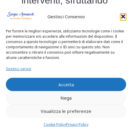
interventi, sfruttando
al meglio le
Gestisci Consenso
agevolazioni offerte.
Per fornire le migliori esperienze, utilizziamo tecnologie come i cookie
per memorizzare e/o accedere alle informazioni del dispositivo. Il
Polizza
consenso a queste tecnologie ci permetterà di elaborare dati come il
comportamento di navigazione o ID unici su questo sito. Non
acconsentire o ritirare il consenso può influire negativamente su
Assicurativa e
alcune caratteristiche e funzioni.
Superbonus: Un
Gestisci servizi
Binomio
Accetta
Fondamentale per
Nega
Visualizza le preferenze
la Riqualificazione
Cookie Policy
Privacy Policy
Edilizia