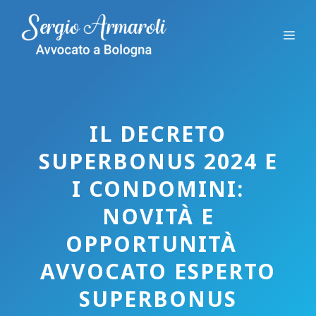
Vai
al
Me
contenuto
IL DECRETO
SUPERBONUS 2024 E
I CONDOMINI:
NOVITÀ E
OPPORTUNITÀ
AVVOCATO ESPERTO
SUPERBONUS