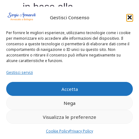
in base alla
Gestisci Consenso
legislazione dello
Per fornire le migliori esperienze, utilizziamo tecnologie come i cookie
stato di residenza
per memorizzare e/o accedere alle informazioni del dispositivo. Il
consenso a queste tecnologie ci permetterà di elaborare dati come il
abituale del minore –
comportamento di navigazione o ID unici su questo sito. Non
acconsentire o ritirare il consenso può influire negativamente su
alcune caratteristiche e funzioni.
Effettivo esercizio di
Gestisci servizi
tali diritti – Genitori
Accetta
del minore
Nega
regolarmente
Visualizza le preferenze
coniugati e
Cookie Policy
Privacy Policy