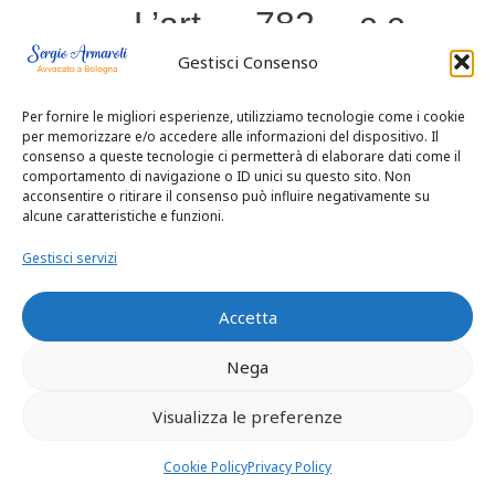
L’art. 782 c.c.
Gestisci Consenso
prescrive che per
Per fornire le migliori esperienze, utilizziamo tecnologie come i cookie
la validità della
per memorizzare e/o accedere alle informazioni del dispositivo. Il
consenso a queste tecnologie ci permetterà di elaborare dati come il
donazione debba
comportamento di navigazione o ID unici su questo sito. Non
acconsentire o ritirare il consenso può influire negativamente su
alcune caratteristiche e funzioni.
farsi atto pubblico
Gestisci servizi
con testimoni,
Accetta
salvo che
Nega
l’importo o il bene
Visualizza le preferenze
donato sia di
Cookie Policy
Privacy Policy