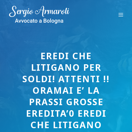
Vai
al
Me
contenuto
EREDI CHE
LITIGANO PER
SOLDI! ATTENTI !!
ORAMAI E’ LA
PRASSI GROSSE
EREDITA’0 EREDI
CHE LITIGANO