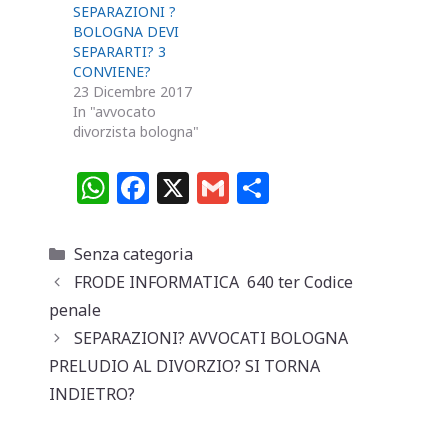
SEPARAZIONI ?
BOLOGNA DEVI
SEPARARTI? 3
CONVIENE?
23 Dicembre 2017
In "avvocato
divorzista bologna"
W
F
X
G
C
h
a
m
o
at
c
ai
n
Categorie
Senza categoria
s
e
l
di
FRODE INFORMATICA 640 ter Codice
A
b
vi
penale
p
o
di
SEPARAZIONI? AVVOCATI BOLOGNA
PRELUDIO AL DIVORZIO? SI TORNA
p
o
INDIETRO?
k