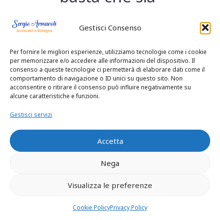
riconoscibile).
Gestisci Consenso
Lasciare un
Per fornire le migliori esperienze, utilizziamo tecnologie come i cookie
commento
per memorizzare e/o accedere alle informazioni del dispositivo. Il
consenso a queste tecnologie ci permetterà di elaborare dati come il
comportamento di navigazione o ID unici su questo sito. Non
offensivo su una
acconsentire o ritirare il consenso può influire negativamente su
alcune caratteristiche e funzioni.
foto, un articolo
Gestisci servizi
o un profilo
Accetta
pubblico.
Nega
Condividere
Visualizza le preferenze
contenuti lesivi
Cookie Policy
Privacy Policy