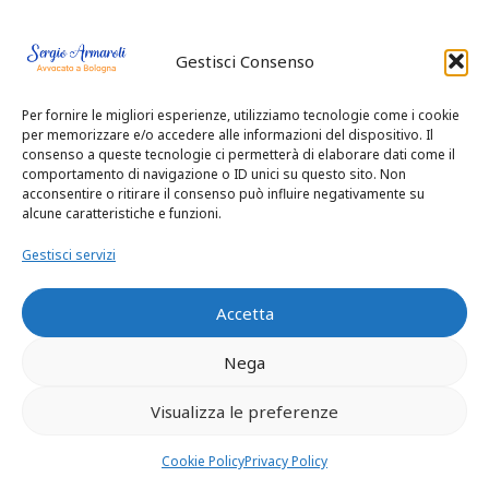
No. Occorre dimostrare che, al momento
Gestisci Consenso
della redazione del testamento, la
malattia incideva concretamente sulla
Per fornire le migliori esperienze, utilizziamo tecnologie come i cookie
capacità di intendere e di volere.
per memorizzare e/o accedere alle informazioni del dispositivo. Il
consenso a queste tecnologie ci permetterà di elaborare dati come il
comportamento di navigazione o ID unici su questo sito. Non
acconsentire o ritirare il consenso può influire negativamente su
alcune caratteristiche e funzioni.
CONTATTA
Gestisci servizi
L’AVVOCATO
Accetta
SERGIO
ARMAROLI
Nega
Visualizza le preferenze
Se ritieni che un testamento sia
invalido, se sospetti un falso, una
Cookie Policy
Privacy Policy
manipolazione della volontà del