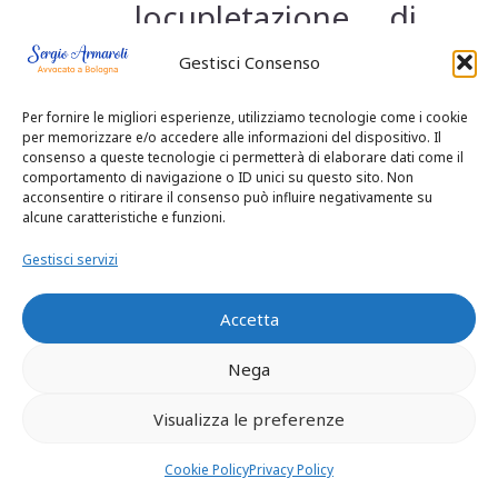
locupletazione di
un soggetto a
Gestisci Consenso
danno dell’altro
Per fornire le migliori esperienze, utilizziamo tecnologie come i cookie
per memorizzare e/o accedere alle informazioni del dispositivo. Il
che sia avvenuta
consenso a queste tecnologie ci permetterà di elaborare dati come il
comportamento di navigazione o ID unici su questo sito. Non
senza giusta causa,
acconsentire o ritirare il consenso può influire negativamente su
alcune caratteristiche e funzioni.
sicchè non è dato
Gestisci servizi
invocare la
Accetta
mancanza o
Nega
l’ingiustizia della
Visualizza le preferenze
causa qualora
Cookie Policy
Privacy Policy
l’arricchimento sia