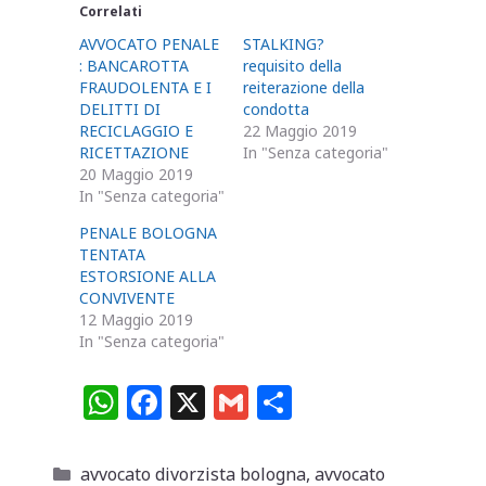
Correlati
AVVOCATO PENALE
STALKING?
: BANCAROTTA
requisito della
FRAUDOLENTA E I
reiterazione della
DELITTI DI
condotta
RECICLAGGIO E
22 Maggio 2019
RICETTAZIONE
In "Senza categoria"
20 Maggio 2019
In "Senza categoria"
PENALE BOLOGNA
TENTATA
ESTORSIONE ALLA
CONVIVENTE
12 Maggio 2019
In "Senza categoria"
W
F
X
G
C
h
a
m
o
at
c
ai
n
Categorie
avvocato divorzista bologna
,
avvocato