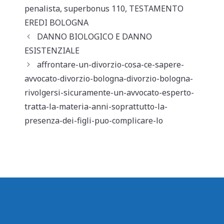
s
e
l
di
penalista
,
superbonus 110
,
TESTAMENTO
A
b
vi
EREDI BOLOGNA
p
o
di
DANNO BIOLOGICO E DANNO
ESISTENZIALE
p
o
affrontare-un-divorzio-cosa-ce-sapere-
k
avvocato-divorzio-bologna-divorzio-bologna-
rivolgersi-sicuramente-un-avvocato-esperto-
tratta-la-materia-anni-soprattutto-la-
presenza-dei-figli-puo-complicare-lo