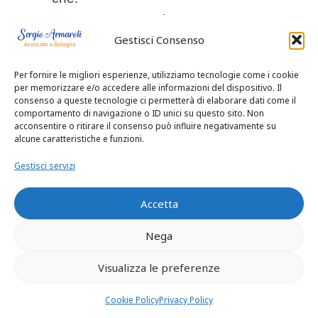
1. B.S. e P.F. hanno proposto
ricorso per cassazione, articolato
Gestisci Consenso
in due motivi, contro l’Ospedale
Per fornire le migliori esperienze, utilizziamo tecnologie come i cookie
Privato Villa Serena s.p.a., avverso
per memorizzare e/o accedere alle informazioni del dispositivo. Il
la sentenza n. 1135/2018, emessa
consenso a queste tecnologie ci permetterà di elaborare dati come il
comportamento di navigazione o ID unici su questo sito. Non
dalla Corte d’Appello di Bologna il
acconsentire o ritirare il consenso può influire negativamente su
30 aprile 2018, con la quale in
alcune caratteristiche e funzioni.
parziale accoglimento dell’appello
Gestisci servizi
della casa di cura, il de cuius degli
attuali ricorrenti, P.G., veniva
Accetta
condannato a pagare alla struttura
Nega
ospedaliera l’importo di Euro
73.409,65 2. La Ospedali Privati
Visualizza le preferenze
Forlì s.p.a. resiste con
controricorso illustrato da memoria.
Cookie Policy
Privacy Policy