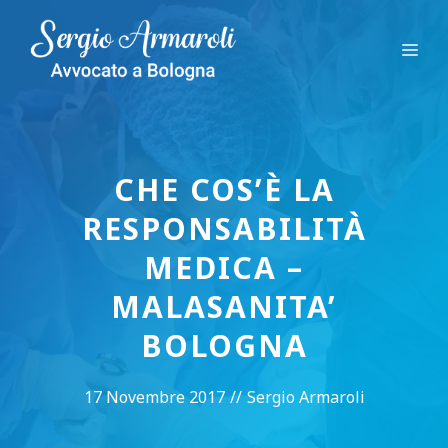
Vai
al
Me
contenuto
CHE COS’È LA
RESPONSABILITÀ
MEDICA –
MALASANITA’
BOLOGNA
17 Novembre 2017
//
Sergio Armaroli