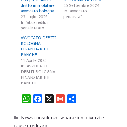
diritto immobiliare
25 Settembre 2024
avvocato bologna
In "avvocato
23 Luglio 2026
penalista"
In "abusi edilizi
penale reato"
AVVOCATO DEBITI
BOLOGNA
FINANZIARIE E
BANCHE
11 Aprile 2025
In "AVVOCATO
DEBITI BOLOGNA
FINANZIARIE E
BANCHE"
W
F
X
G
C
h
a
m
o
at
c
ai
n
Categorie
News consulenze separazioni divorzi e
s
e
l
di
cause ereditarie