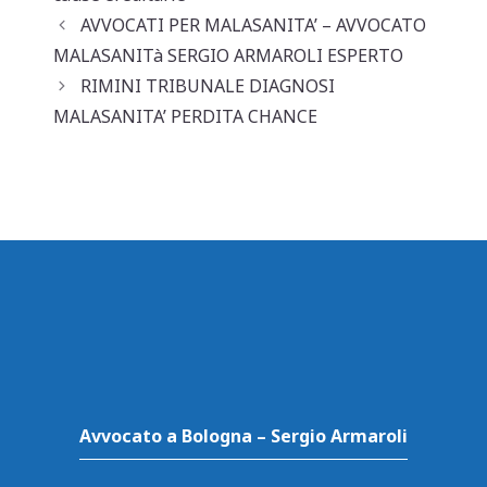
A
b
vi
AVVOCATI PER MALASANITA’ – AVVOCATO
p
o
di
MALASANITà SERGIO ARMAROLI ESPERTO
RIMINI TRIBUNALE DIAGNOSI
p
o
MALASANITA’ PERDITA CHANCE
k
Avvocato a Bologna – Sergio Armaroli