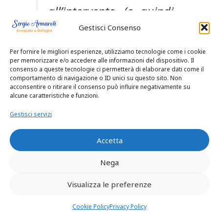
all’intervento (e quindi
non una terapia
Gestisci Consenso
adiuvante) solo in caso
Per fornire le migliori esperienze, utilizziamo tecnologie come i cookie
di pazienti anziani e in
per memorizzare e/o accedere alle informazioni del dispositivo. Il
consenso a queste tecnologie ci permetterà di elaborare dati come il
casi particolari di
comportamento di navigazione o ID unici su questo sito. Non
acconsentire o ritirare il consenso può influire negativamente su
recidiva, mentre altri
alcune caratteristiche e funzioni.
autori
Gestisci servizi
(specificatamente
Accetta
indicati nella ctu)
Nega
ritengono il
trattamento radiante
Visualizza le preferenze
una terapia palliativa
Cookie Policy
Privacy Policy