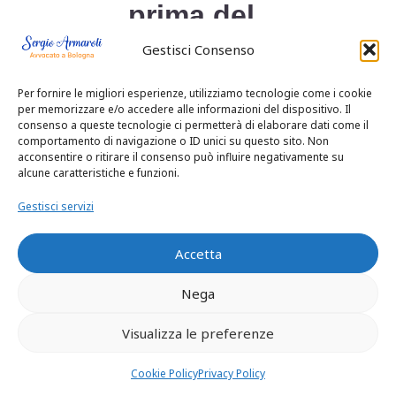
prima del
Gestisci Consenso
matrimonio
, di
solito non
Per fornire le migliori esperienze, utilizziamo tecnologie come i cookie
per memorizzare e/o accedere alle informazioni del dispositivo. Il
consenso a queste tecnologie ci permetterà di elaborare dati come il
rientra nella
comportamento di navigazione o ID unici su questo sito. Non
acconsentire o ritirare il consenso può influire negativamente su
alcune caratteristiche e funzioni.
comunione dei
Gestisci servizi
beni.
Accetta
Separazione dei
Nega
beni
:
Visualizza le preferenze
Se i coniugi
Cookie Policy
Privacy Policy