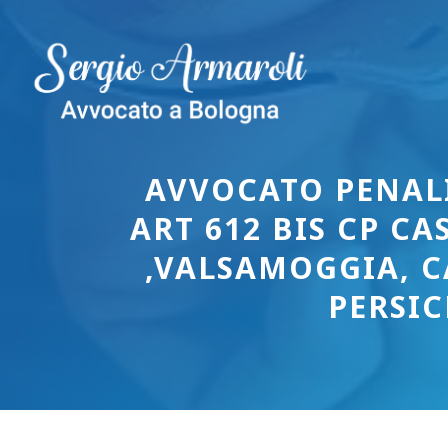
Vai
al
contenuto
AVVOCATO PENALI
ART 612 BIS CP C
,VALSAMOGGIA, C
PERSI