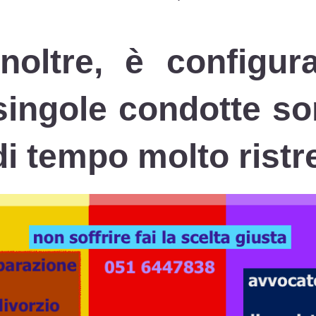
inoltre, è configur
singole condotte son
di tempo molto ristre