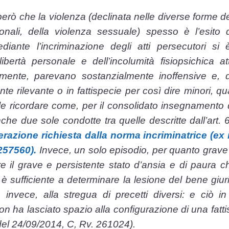
 però che la violenza (declinata nelle diverse forme d
rsonali, della violenza sessuale) spesso è l’esit
ediante l’incriminazione degli atti persecutori s
libertà personale e dell’incolumità fisio­psichica at
mente, parevano sostanzialmente inoffensive e, 
te rilevante o in fattispecie per così dire minori, qu
ile ricordare come, per il consolidato insegnamento d
anche due sole condotte tra quelle descritte dall’art.
terazione richiesta dalla norma incriminatrice (ex 
257560).
Invece, un solo episodio, per quanto grave
are il grave e persistente stato d’ansia e di paura 
n è sufficiente a determinare la lesione del bene giur
invece, alla stregua di precetti diversi: e ciò i
i, non ha lasciato spazio alla configurazione di una fa
del 24/09/2014, C, Rv. 261024).