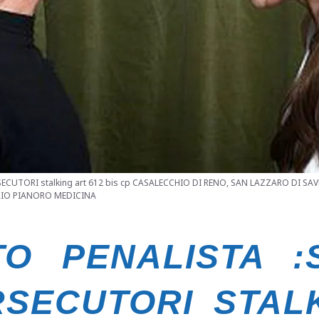
ECUTORI stalking art 612 bis cp CASALECCHIO DI RENO, SAN LAZZARO DI S
RIO PIANORO MEDICINA
O PENALISTA :
RSECUTORI STAL