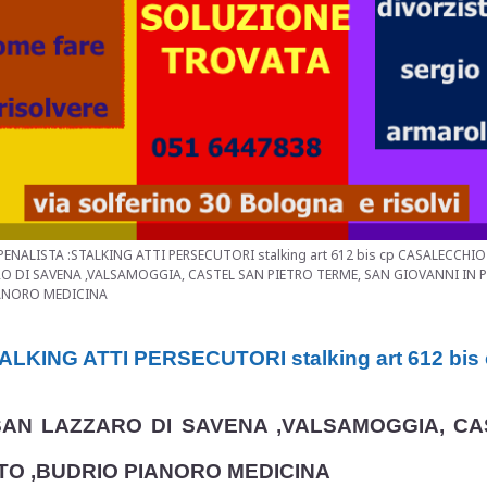
NALISTA :STALKING ATTI PERSECUTORI stalking art 612 bis cp CASALECCHIO
O DI SAVENA ,VALSAMOGGIA, CASTEL SAN PIETRO TERME, SAN GIOVANNI IN 
ANORO MEDICINA
TALKING
ATTI PERSECUTORI stalking art 612 bis
SAN LAZZARO DI SAVENA ,VALSAMOGGIA, CA
ETO ,BUDRIO PIANORO MEDICINA