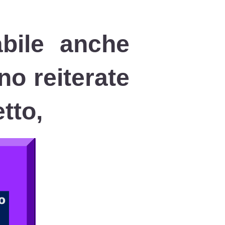
abile anche
o reiterate
tto,