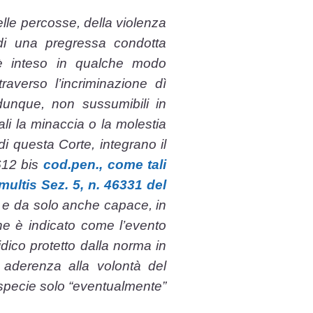
elle percosse, della violenza
o di una pregressa condotta
i è inteso in qualche modo
traverso l’incriminazione dì
dunque, non sussumibili in
ali la minaccia o la molestia
i questa Corte, integrano il
 612 bis
cod.pen., come tali
multis Sez. 5, n. 46331 del
 e da solo anche capace, in
che è indicato come l’evento
idico protetto dalla norma in
n aderenza alla volontà del
ttispecie solo “eventualmente”