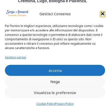
Cremona, Lugo, Bologna e Piacenza
,
ottenendo indennizzi anche superiori ai
100.000 euro.
Gestisci Consenso
Avvocato per malasanità grave in
Per fornire le migliori esperienze, utilizziamo tecnologie come i cookie
ospedale pubblico
per memorizzare e/o accedere alle informazioni del dispositivo. Il
Le cause per
malasanità in ospedale
consenso a queste tecnologie ci permetterà di elaborare dati come il
pubblico
sono delicate, ma
legittime e
comportamento di navigazione o ID unici su questo sito. Non
acconsentire o ritirare il consenso può influire negativamente su
fondate
. Il nostro studio legale offre
alcune caratteristiche e funzioni.
assistenza completa a pazienti e familiari
danneggiati da:
Gestisci servizi
Errori di diagnosi o ritardo
nell’intervento
Accetta
Chirurgia mal eseguita
Nega
Omissioni nei protocolli medici
Assenza di consenso informato
Visualizza le preferenze
Se vivi a
Milano, Bologna, Vicenza,
Cookie Policy
Privacy Policy
Parma, Modena o Cremona
, e hai