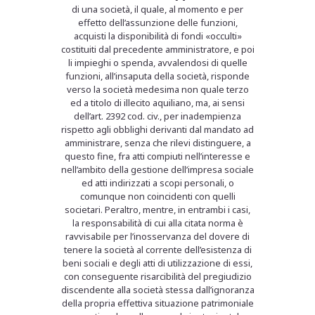
di una società, il quale, al momento e per
effetto dell’assunzione delle funzioni,
acquisti la disponibilità di fondi «occulti»
costituiti dal precedente amministratore, e poi
li impieghi o spenda, avvalendosi di quelle
funzioni, all’insaputa della società, risponde
verso la società medesima non quale terzo
ed a titolo di illecito aquiliano, ma, ai sensi
dell’art. 2392 cod. civ., per inadempienza
rispetto agli obblighi derivanti dal mandato ad
amministrare, senza che rilevi distinguere, a
questo fine, fra atti compiuti nell’interesse e
nell’ambito della gestione dell’impresa sociale
ed atti indirizzati a scopi personali, o
comunque non coincidenti con quelli
societari. Peraltro, mentre, in entrambi i casi,
la responsabilità di cui alla citata norma è
ravvisabile per l’inosservanza del dovere di
tenere la società al corrente dell’esistenza di
beni sociali e degli atti di utilizzazione di essi,
con conseguente risarcibilità del pregiudizio
discendente alla società stessa dall’ignoranza
della propria effettiva situazione patrimoniale