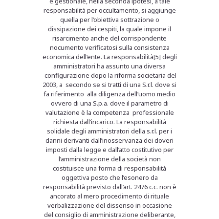
e gestionale, nella seconda ipotesi, a tale
responsabilità per occultamento, si aggiunge
quella per l’obiettiva sottrazione o
dissipazione dei cespiti, la quale impone il
risarcimento anche del corrispondente
nocumento verificatosi sulla consistenza
economica dell’ente. La responsabilità[5] degli
amministratori ha assunto una diversa
configurazione dopo la riforma societaria del
2003, a secondo se si tratti di una S.r.l. dove si
fa riferimento alla diligenza dell’uomo medio
ovvero di una S.p.a. dove il parametro di
valutazione è la competenza professionale
richiesta dall’incarico. La responsabilità
solidale degli amministratori della s.r.l. per i
danni derivanti dall’inosservanza dei doveri
imposti dalla legge e dall’atto costitutivo per
l’amministrazione della società non
costituisce una forma di responsabilità
oggettiva posto che l’esonero da
responsabilità previsto dall’art. 2476 c.c. non è
ancorato al mero procedimento di rituale
verbalizzazione del dissenso in occasione
del consiglio di amministrazione deliberante,