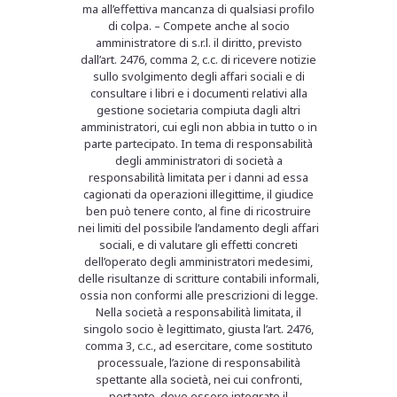
ma all’effettiva mancanza di qualsiasi profilo
di colpa. – Compete anche al socio
amministratore di s.r.l. il diritto, previsto
dall’art. 2476, comma 2, c.c. di ricevere notizie
sullo svolgimento degli affari sociali e di
consultare i libri e i documenti relativi alla
gestione societaria compiuta dagli altri
amministratori, cui egli non abbia in tutto o in
parte partecipato. In tema di responsabilità
degli amministratori di società a
responsabilità limitata per i danni ad essa
cagionati da operazioni illegittime, il giudice
ben può tenere conto, al fine di ricostruire
nei limiti del possibile l’andamento degli affari
sociali, e di valutare gli effetti concreti
dell’operato degli amministratori medesimi,
delle risultanze di scritture contabili informali,
ossia non conformi alle prescrizioni di legge.
Nella società a responsabilità limitata, il
singolo socio è legittimato, giusta l’art. 2476,
comma 3, c.c., ad esercitare, come sostituto
processuale, l’azione di responsabilità
spettante alla società, nei cui confronti,
pertanto, deve essere integrato il