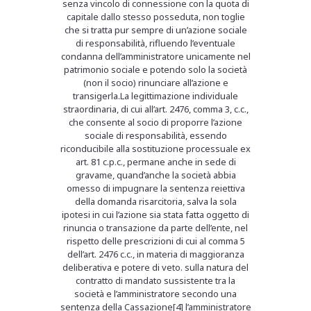
senza vincolo di connessione con la quota di
capitale dallo stesso posseduta, non toglie
che si tratta pur sempre di un’azione sociale
di responsabilità, rifluendo l’eventuale
condanna dell’amministratore unicamente nel
patrimonio sociale e potendo solo la società
(non il socio) rinunciare all’azione e
transigerla.La legittimazione individuale
straordinaria, di cui all’art. 2476, comma 3, c.c.,
che consente al socio di proporre l’azione
sociale di responsabilità, essendo
riconducibile alla sostituzione processuale ex
art. 81 c.p.c., permane anche in sede di
gravame, quand’anche la società abbia
omesso di impugnare la sentenza reiettiva
della domanda risarcitoria, salva la sola
ipotesi in cui l’azione sia stata fatta oggetto di
rinuncia o transazione da parte dell’ente, nel
rispetto delle prescrizioni di cui al comma 5
dell’art. 2476 c.c., in materia di maggioranza
deliberativa e potere di veto. sulla natura del
contratto di mandato sussistente tra la
società e l’amministratore secondo una
sentenza della Cassazione[4] l’amministratore