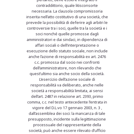
contraddittorio, quale litisconsorte
necessaria. La clausola compromissoria
inserita nell’atto costitutivo di una società, che
prevede la possibilità di deferire agli arbitri le
controversie tra i soci, quelle tra la società e i
soci nonché quelle promosse dagli
amministratori e dai sindaci, in dipendenza di
affari sociali o dell’interpretazione o
esecuzione dello statuto sociale, non include
anche l’azione di responsabilità ex art. 2476
c.c. promossa dal socio nei confronti
dell’amministratore, non rilevando che
quest’ultimo sia anche socio della società.
L’esercizio dell’azione sociale di
responsabilità va deliberato, anche nelle
società a responsabilità limitata, ai sensi
dell’art. 2487 in relazione art. 2393, primo
comma, c.c. nel testo antecedente l’entrata in
vigore del D.L.vo 17 gennaio 2003, n. 3 ,
dall’assemblea dei soci: la mancanza di tale
presupposto, incidente sulla legittimazione
processuale del rappresentante della
società, può anche essere rilevato d’ufficio