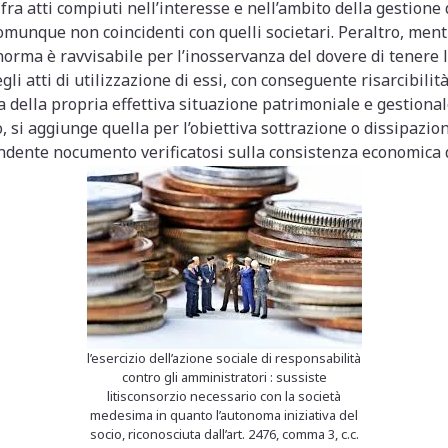
 fra atti compiuti nell’interesse e nell’ambito della gestione 
comunque non coincidenti con quelli societari. Peraltro, mentr
 norma è ravvisabile per l’inosservanza del dovere di tenere l
egli atti di utilizzazione di essi, con conseguente risarcibili
a della propria effettiva situazione patrimoniale e gestionale
 si aggiunge quella per l’obiettiva sottrazione o dissipazione
ndente nocumento verificatosi sulla consistenza economica d
l’esercizio dell’azione sociale di responsabilità
contro gli amministratori : sussiste
litisconsorzio necessario con la società
medesima in quanto l’autonoma iniziativa del
socio, riconosciuta dall’art. 2476, comma 3, c.c.