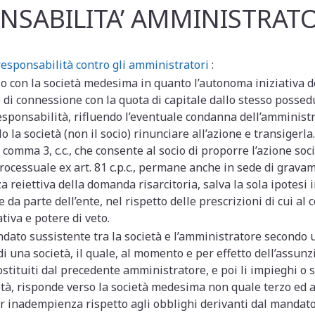
NSABILITA’ AMMINISTRATO
 responsabilità contro gli amministratori
:
o con la società medesima in quanto l’autonoma iniziativa del
 di connessione con la quota di capitale dallo stesso possedu
responsabilità, rifluendo l’eventuale condanna dell’amminis
 la società (non il socio) rinunciare all’azione e transigerl
6, comma 3, c.c., che consente al socio di proporre l’azione so
processuale ex art. 81 c.p.c., permane anche in sede di grava
eiettiva della domanda risarcitoria, salva la sola ipotesi in 
da parte dell’ente, nel rispetto delle prescrizioni di cui al co
iva e potere di veto.
ndato sussistente tra la società e l’amministratore secondo
 una società, il quale, al momento e per effetto dell’assunzi
costituiti dal precedente amministratore, e poi li impieghi o
età, risponde verso la società medesima non quale terzo ed a t
., per inadempienza rispetto agli obblighi derivanti dal manda