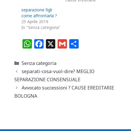
separazione figli
come affrontarla ?
25 Aprile 2019
In "Senza categoria"
W
F
X
G
C
h
a
m
o
at
c
ai
n
Categorie
Senza categoria
s
e
l
di
separati-cosa-vuol-dire? MEGLIO
A
b
vi
SEPARAZIONE CONSENSUALE
p
o
di
Avvocato successioni ? CAUSE EREDITARIE
BOLOGNA
p
o
k