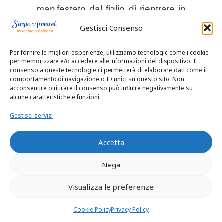
manifestato dal figlio di rientrare in
Milano dal padre: segnatamente,
Gestisci Consenso
viene rimarcato che tale desiderio
appariva conseguire al
Per fornire le migliori esperienze, utilizziamo tecnologie come i cookie
per memorizzare e/o accedere alle informazioni del dispositivo. Il
comportamento tenuto dal padre in
consenso a queste tecnologie ci permetterà di elaborare dati come il
opposizione alla madre,
comportamento di navigazione o ID unici su questo sito. Non
acconsentire o ritirare il consenso può influire negativamente su
comportamento tale da indurre il
alcune caratteristiche e funzioni.
minore “a schierarsi nel conflitto fra
Gestisci servizi
i genitori a favore del padre” ed a
“manifestare l’insistente desiderio
Accetta
del suo rientro a Milano e la sua
impossibilità di inserirsi
Nega
nell’ambiente materno” e da
Visualizza le preferenze
coinvolgerlo “in un ruolo ed in
scelte e decisioni che competono
Cookie Policy
Privacy Policy
agli adulti” (fol.2).