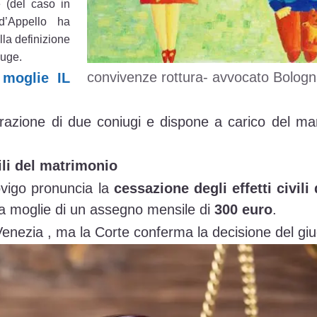
e (del caso in
d’Appello ha
la definizione
iuge.
convivenze rottura- avvocato Bolog
 moglie IL
razione di due coniugi e dispone a carico del mari
ili del
matrimonio
ovigo pronuncia la
cessazione degli effetti civili
la moglie di un assegno mensile di
300 euro
.
a Venezia , ma la Corte conferma la decisione del gi