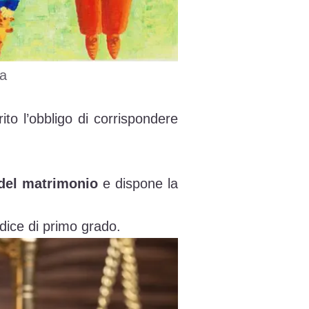
na
to l’obbligo di corrispondere
 del
matrimonio
e dispone la
udice di primo grado.