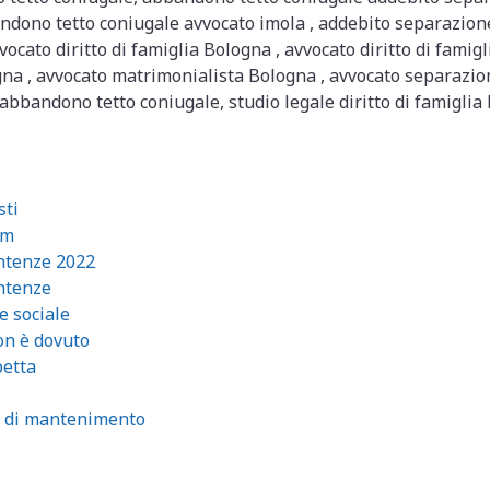
ndono tetto coniugale avvocato imola , addebito separazion
cato diritto di famiglia Bologna , avvocato diritto di famigl
na , avvocato matrimonialista Bologna , avvocato separazion
 abbandono tetto coniugale, studio legale diritto di famiglia
sti
um
entenze 2022
entenze
e sociale
on è dovuto
petta
o di mantenimento