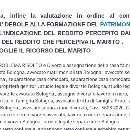
a, infine la valutazione in ordine al con
U’ DEBOLE ALLA FORMAZIONE DEL
PATRIMON
’INDICAZIONE DEL REDDITO PERCEPITO DA
 DEL REDDITO CHE PERCEPIVA IL MARITO .
OGLIE IL RICORSO DEL MARITO
LEMA RISOLTO e Divorzio assegnazione della casa famili
ista Bologna, avvocato matrimonialista Bologna , avvocato 
na , separazione casa comodato, separazione casa comodato
oprietà genitori, studio legale divorzio Bologna, studio l
orzile avvocato Bologna , assegno divorzile lavoro in nero, 
ritto di famiglia Bologna, avvocato diritto di famiglia Prato
Bologna , avvocato separazione divorzio, Cass. 5603 2020, C
lavoro in nero divorzio avvocato, lavoro in nero separazione,
ne divorzio Bologna , studio legale separazione Bologna
 tetto coniugale, abbandono tetto coniugale addebito sepa