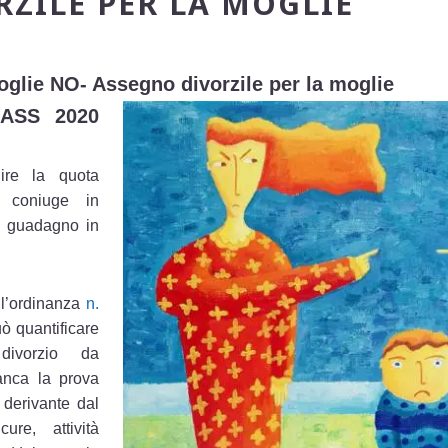
ZILE PER LA MOGLIE
oglie NO- Assegno divorzile per la moglie
ASS 2020
ilire la quota
x coniuge in
vo guadagno in
l’ordinanza
n.
ò quantificare
divorzio da
anca la prova
o derivante dal
re, attività