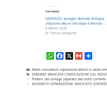
Correlati
DIVORZIO, assegno divorzile Bologna
,riduzione alla ex che dopo il divorzio ….
8 Marzo 2020
In "Senza categoria"
W
F
X
G
C
h
a
m
o
at
c
ai
n
Categorie
News consulenze separazioni divorzi e cause ere
Tag
SAREBBE MANCATA L’INDICAZIONE DEL REDDI
s
e
l
di
Prelievi del coniuge separato dal conto corr
A
b
vi
ADDEBITO SEPARAZIONE :AVVOCATO DIVORZI
p
o
di
p
o