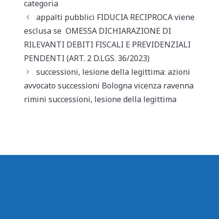
s
e
l
di
categoria
A
b
vi
appalti pubblici FIDUCIA RECIPROCA viene
p
o
di
esclusa se OMESSA DICHIARAZIONE DI
RILEVANTI DEBITI FISCALI E PREVIDENZIALI
p
o
PENDENTI (ART. 2 D.LGS. 36/2023)
k
successioni, lesione della legittima: azioni
avvocato successioni Bologna vicenza ravenna
rimini successioni, lesione della legittima