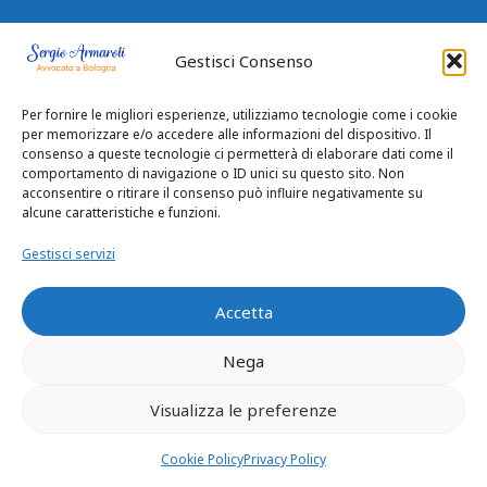
Avvocato a Bologna – Sergio Armaroli
Gestisci Consenso
Per fornire le migliori esperienze, utilizziamo tecnologie come i cookie
Da 25 anni con attenzione e professionalità
per memorizzare e/o accedere alle informazioni del dispositivo. Il
risolve problematiche dei clienti legale a
consenso a queste tecnologie ci permetterà di elaborare dati come il
separazioni e divorzi, trasferimenti
comportamento di navigazione o ID unici su questo sito. Non
acconsentire o ritirare il consenso può influire negativamente su
immobiliari, cause di risarcimento danni,
alcune caratteristiche e funzioni.
diritto penale.
Gestisci servizi
Accetta
I Nostri Servizi
Nega
Visualizza le preferenze
Consulenza Legale
Diritto Immobiliare
Cookie Policy
Privacy Policy