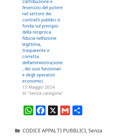
L’attribuzione e
l’esercizio del potere
nel settore dei
contratti pubblici si
fonda sul principio
della reciproca
fiducia nell’azione
legittima,
trasparente e
corretta
dell’amministrazione
, dei suoi funzionari
e degli operatori
economici.
15 Maggio 2024
In "Senza categoria"
W
F
X
G
C
h
a
m
o
at
c
ai
n
Categorie
CODICE APPALTI PUBBLICI
,
Senza