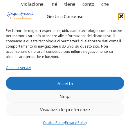
violazione, né tiene conto che
l’audizione dei figli minori (che abbiano
Gestisci Consenso
compiuto dodici anni e anche di età
inferiore ove capaci di discernimento)
Per fornire le migliori esperienze, utilizziamo tecnologie come i cookie
costituisce un adempimento necessario
per memorizzare e/o accedere alle informazioni del dispositivo. Il
nelle procedure relative al loro
consenso a queste tecnologie ci permetterà di elaborare dati come il
affidamento nel primo grado di giudizio,
comportamento di navigazione o ID unici su questo sito. Non
acconsentire o ritirare il consenso può influire negativamente su
con la conseguenza che la nullità della
alcune caratteristiche e funzioni.
sentenza per la violazione dell’obbligo
di audizione può essere fatta valere nei
Gestisci servizi
limiti e secondo le regole fissate dall’art.
161 c.p.c. e, dunque, è deducibile con
Accetta
l’appello (v. Cass. n. 1251/2012). Il
motivo inoltre è sfornito di elementi
Nega
idonei ad intaccare la decisione
sull’affidamento motivata in ragione
Visualizza le preferenze
dell’esistenza di una sindrome da
alienazione parentale (PAS) causata da
Cookie Policy
Privacy Policy
pressioni paterne che avrebbero