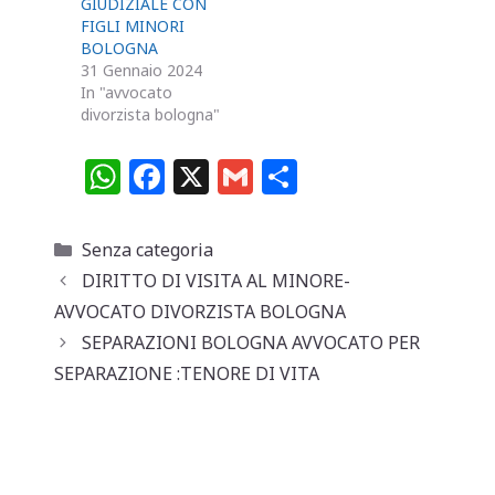
GIUDIZIALE CON
FIGLI MINORI
BOLOGNA
31 Gennaio 2024
In "avvocato
divorzista bologna"
W
F
X
G
C
h
a
m
o
at
c
ai
n
Categorie
Senza categoria
s
e
l
di
DIRITTO DI VISITA AL MINORE-
A
b
vi
AVVOCATO DIVORZISTA BOLOGNA
p
o
di
SEPARAZIONI BOLOGNA AVVOCATO PER
SEPARAZIONE :TENORE DI VITA
p
o
k