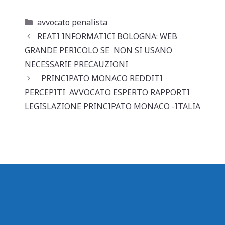
h
a
m
o
at
c
ai
n
Categorie
avvocato penalista
s
e
l
di
REATI INFORMATICI BOLOGNA: WEB
A
b
vi
GRANDE PERICOLO SE NON SI USANO
p
o
di
NECESSARIE PRECAUZIONI
PRINCIPATO MONACO REDDITI
p
o
PERCEPITI AVVOCATO ESPERTO RAPPORTI
k
LEGISLAZIONE PRINCIPATO MONACO -ITALIA