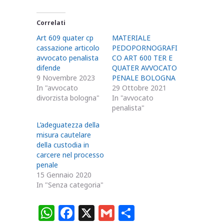
Correlati
Art 609 quater cp
MATERIALE
cassazione articolo
PEDOPORNOGRAFI
avvocato penalista
CO ART 600 TER E
difende
QUATER AVVOCATO
9 Novembre 2023
PENALE BOLOGNA
In "avvocato
29 Ottobre 2021
divorzista bologna"
In "avvocato
penalista"
L’adeguatezza della
misura cautelare
della custodia in
carcere nel processo
penale
15 Gennaio 2020
In "Senza categoria"
W
F
X
G
C